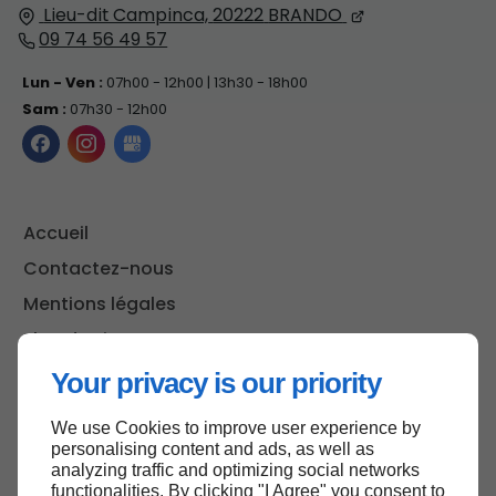
Lieu-dit Campinca,
20222
BRANDO
09 74 56 49 57
Lun - Ven :
07h00 - 12h00 | 13h30 - 18h00
Sam :
07h30 - 12h00
Accueil
Contactez-nous
Mentions légales
Plan du site
Your privacy is our priority
We use Cookies to improve user experience by
Haut de page
personalising content and ads, as well as
analyzing traffic and optimizing social networks
functionalities. By clicking "I Agree" you consent to