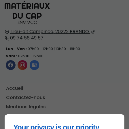
Lieu-dit Campinca,
20222
BRANDO
09 74 56 49 57
Lun - Ven :
07h00 - 12h00 | 13h30 - 18h00
Sam :
07h30 - 12h00
Accueil
Contactez-nous
Mentions légales
Plan du site
Your privacy is our priority