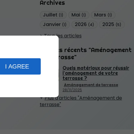
Archives
Juillet
Mai
Mars
(1)
(1)
(1)
Janvier
2026
2025
(1)
(4)
(5)
Tous les articles
Articles récents "Aménagement
de terrasse"
I AGREE
Quels matériaux pour réussir
l’aménagement de votre
terrasse ?
Aménagement de terrasse
28/11/2025
Plus d'articles "Aménagement de
terrasse"