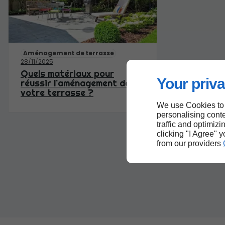
Aménagement de terrasse
28/11/2025
Quels matériaux pour
Your priva
réussir l’aménagement de
votre terrasse ?
We use Cookies to
personalising conte
traffic and optimizi
clicking "I Agree" 
from our providers